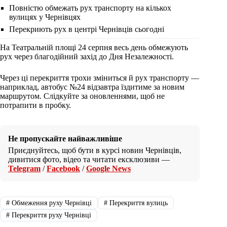
Повністю обмежать рух транспорту на кількох
вулицях у Чернівцях
Перекриють рух в центрі Чернівців сьогодні
На Театральній площі 24 серпня весь день обмежують
рух через благодійний захід до Дня Незалежності.
Через ці перекриття трохи зміниться й рух транспорту —
наприклад, автобус №24 відзавтра їздитиме за новим
маршрутом. Слідкуйте за оновленнями, щоб не
потрапити в пробку.
Не пропускайте найважливіше
Приєднуйтесь, щоб бути в курсі новин Чернівців,
дивитися фото, відео та читати ексклюзиви —
Telegram
/
Facebook
/
Google News
#
Обмеження руху Чернівці
#
Перекриття вулиць
#
Перекриття руху Чернівці