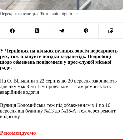
Перекриття вулиць / Фото: auto.bigmir.net
У Чернівцях на кількох вулицях зовсім перекриють
рух, тож плануйте поїздки заздалегідь. Подробиці
щодо обмежень повідомили у прес-службі міської
ради.
На О. Вільшини з 22 серпня до 20 вересня закривають
ділянку між 3-м і 1-м провулком — там ремонтують
аварійний водогін.
Вулиця Коломийська теж під обмеженням з 1 по 16
вересня від будинку №13 до №15-А, теж через ремонт
водогону.
Рекомендуємо