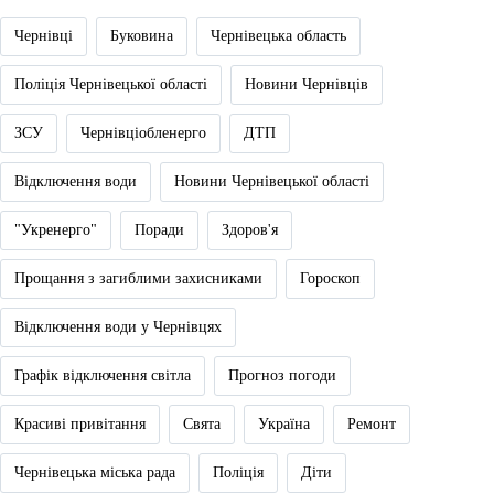
Чернівці
Буковина
Чернівецька область
Поліція Чернівецької області
Новини Чернівців
ЗСУ
Чернівціобленерго
ДТП
Відключення води
Новини Чернівецької області
"Укренерго"
Поради
Здоров'я
Прощання з загиблими захисниками
Гороскоп
Відключення води у Чернівцях
Графік відключення світла
Прогноз погоди
Красиві привітання
Свята
Україна
Ремонт
Чернівецька міська рада
Поліція
Діти