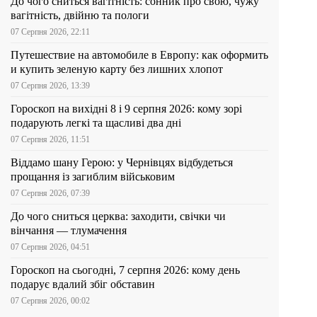
До чого сниться вагітність: сонник про свою, чужу
вагітність, двійню та пологи
07 Серпня 2026, 22:11
Путешествие на автомобиле в Европу: как оформить
и купить зеленую карту без лишних хлопот
07 Серпня 2026, 13:39
Гороскоп на вихідні 8 і 9 серпня 2026: кому зорі
подарують легкі та щасливі два дні
07 Серпня 2026, 11:51
Віддамо шану Герою: у Чернівцях відбудеться
прощання із загиблим військовим
07 Серпня 2026, 07:39
До чого сниться церква: заходити, свічки чи
вінчання — тлумачення
07 Серпня 2026, 04:51
Гороскоп на сьогодні, 7 серпня 2026: кому день
подарує вдалий збіг обставин
07 Серпня 2026, 00:02