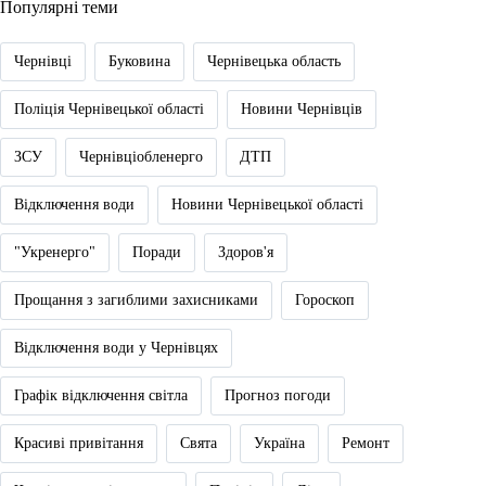
Популярні теми
Чернівці
Буковина
Чернівецька область
Поліція Чернівецької області
Новини Чернівців
ЗСУ
Чернівціобленерго
ДТП
Відключення води
Новини Чернівецької області
"Укренерго"
Поради
Здоров'я
Прощання з загиблими захисниками
Гороскоп
Відключення води у Чернівцях
Графік відключення світла
Прогноз погоди
Красиві привітання
Свята
Україна
Ремонт