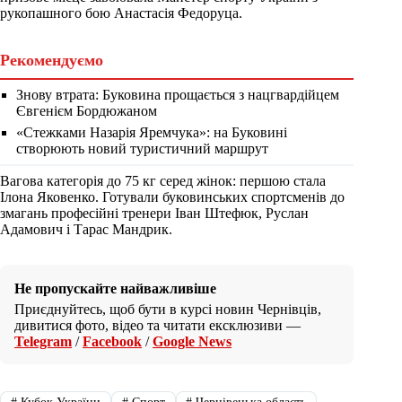
рукопашного бою Анастасія Федоруца.
Рекомендуємо
Знову втрата: Буковина прощається з нацгвардійцем
Євгенієм Бордюжаном
«Стежками Назарія Яремчука»: на Буковині
створюють новий туристичний маршрут
Вагова категорія до 75 кг серед жінок: першою стала
Ілона Яковенко. Готували буковинських спортсменів до
змагань професійні тренери Іван Штефюк, Руслан
Адамович і Тарас Мандрик.
Не пропускайте найважливіше
Приєднуйтесь, щоб бути в курсі новин Чернівців,
дивитися фото, відео та читати ексклюзиви —
Telegram
/
Facebook
/
Google News