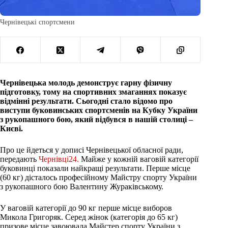
Чернівецькі спортсмени
Чернівецька молодь демонструє гарну фізичну
підготовку, тому на спортивних змаганнях показує
відмінні результати. Сьогодні стало відомо про
виступи буковинських спортсменів на Кубку України
з рукопашного бою, який відбувся в нашій столиці –
Києві.
Про це йдеться у дописі Чернівецької обласної ради,
передають
Чернівці24.
Майже у кожній ваговій категорії
буковинці показали найкращі результати. Перше місце
(60 кг) дісталось професійному Майстру спорту України
з рукопашного бою Валентину Жураківському.
У ваговій категорії до 90 кг перше місце виборов
Микола Григоряк. Серед жінок (категорія до 65 кг)
призове місце завоювала Майстер спорту України з