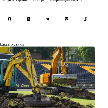
#
Кубок України
#
Спорт
#
Чернівецька область
Цікаві новини