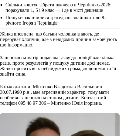
Скільки коштує зібрати школяра в Чернівцях-2026:
порахували 1, 5 і 9 клас — і де в місті дешевше
Пошуки закінчилися трагедією: знайшли тіло 8-
річного Ігоря з Чернівців
Жінка впевнена, що батьки чоловіка знають, де
перебуває хлопчик, але з невідомих причин замовчують
цю інформацію.
Занепокоєна матір подавала заяву до поліції вже кілька
разів, проте результатів у пошуку дитини досі немає.
Жінка просить всіх небайдужих громадян допомогти їй
знайти сина.
Батько дитини, Мінтенко Владислав Васильович
30.07.1990 р.н., має агресивний характер, тому мати
особливо занепокоєна станом дитини. Контактний
телефон 095 48 97 306 – Мінтенко Юлія Ігорівна.