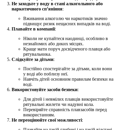
Не заходьте у воду в стані алкогольного або
наркотичного сп’яніння
:
Вживання алкоголю чи наркотиків значно
підвищує ризик нещасних випадків на воді.
Плавайте в компанії
:
Ніколи не купайтеся наодинці, особливо в
незнайомих або диких місцях.
Краще мати поруч досвідченого плавця або
рятувальника.
Слідкуйте за дітьми
:
Постійно спостерігайте за дітьми, коли вони
у воді або поблизу неї.
Навчіть дітей основним правилам безпеки на
воді.
Використовуйте засоби безпеки
:
Для дітей і невмілих плавців використовуйте
рятувальні жилети чи надувні кола.
Перевіряйте справність плавзасобів перед
використанням.
Не переоцінюйте свої можливості
:
Плавайте на такій глибині і на такій відстані