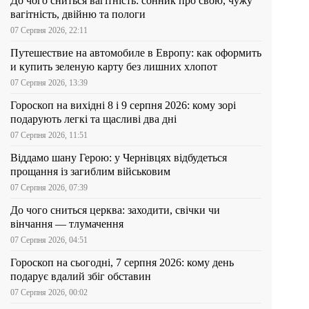
До чого сниться вагітність: сонник про свою, чужу
вагітність, двійню та пологи
07 Серпня 2026, 22:11
Путешествие на автомобиле в Европу: как оформить
и купить зеленую карту без лишних хлопот
07 Серпня 2026, 13:39
Гороскоп на вихідні 8 і 9 серпня 2026: кому зорі
подарують легкі та щасливі два дні
07 Серпня 2026, 11:51
Віддамо шану Герою: у Чернівцях відбудеться
прощання із загиблим військовим
07 Серпня 2026, 07:39
До чого сниться церква: заходити, свічки чи
вінчання — тлумачення
07 Серпня 2026, 04:51
Гороскоп на сьогодні, 7 серпня 2026: кому день
подарує вдалий збіг обставин
07 Серпня 2026, 00:02