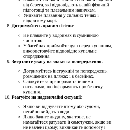
від берега, які відповідають вашій фізичній
підготовці та плавальним навичкам.
Уникайте плавання у сильних течіях і
відкритому морі.
Дотримуйтесь правил гігієни
:
Не плавайте у водоймах із сумнівною
чистотою.
У басейнах приймайте душ перед купанням,
використовуйте відповідне купальне
спорядження.
Звертайте увагу на знаки та попередження
:
Дотримуйтесь інструкцій та попереджень,
розміщених на пляжах і в басейнах.
Слідкуйте за прапорами та іншими
сигналами, що інформують про безпеку
купання.
Реагуйте на надзвичайні ситуації
:
Якщо ви відчуваєте втому або судоми,
негайно вийдіть з води.
Якщо бачите людину, яка тоне, не
намагайтеся рятувати її самотужки, якщо ви
не навчені цьому; викликайте допомогу і