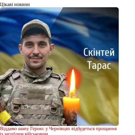
Цікаві новини
Віддамо шану Герою: у Чернівцях відбудеться прощання
із загиблим військовим