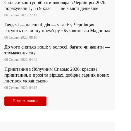
Скільки коштує зібрати школяра в Чернівцях-2026:
порахували 1, 5 і 9 клас — і де в місті дешевше
06 Серпня 2026, 22:12
Глядачі — на сцені, дія — у залі: у Чернівцях
готують незвичну прем’єру «Буковинська Мадонна»
06 Серпня 2026, 08:16
До чого сняться воші: у волоссі, багато чи давити —
тлумачення сну
06 Серпня 2026, 04:45
Привітання з Яблучним Спаомс 2026: красиві
привітання, в прозі та віршах, добірка гарних нових
листівок українською
06 Серпня 2026, 04:12
Більше новин