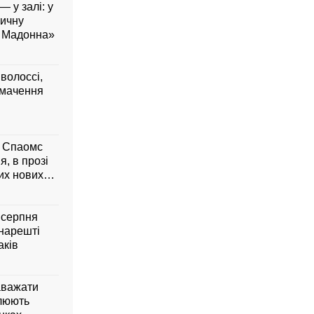
— у залі: у
вичну
а Мадонна»
 волоссі,
умачення
м Спаомс
я, в прозі
них нових
6 серпня
 нарешті
аків
аважати
влюють