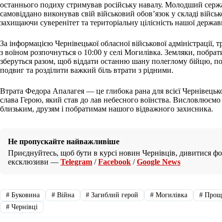
останнього подиху стримував російську навалу. Молодший серж
самовіддано виконував свій військовий обов’язок у складі війсь
захищаючи суверенітет та територіальну цілісність нашої держав
За інформацією Чернівецької обласної військової адміністрації, 
з воїном розпочнуться о 10:00 у селі Могилівка. Земляки, побра
зберуться разом, щоб віддати останню шану полеглому бійцю, п
подвиг та розділити важкий біль втрати з рідними.
Втрата Федора Апалагея — це глибока рана для всієї Чернівецької
слава Герою, який став до лав небесного воїнства. Висловлюємо 
близьким, друзям і побратимам нашого відважного захисника.
Не пропускайте найважливіше
Приєднуйтесь, щоб бути в курсі новин Чернівців, дивитися фот
ексклюзиви —
Telegram
/
Facebook
/
Google News
#
Буковина
#
Війна
#
Загиблий герой
#
Могилівка
#
Прощ
#
Чернівці