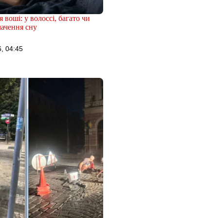
 воші: у волоссі, багато чи
ачення сну
, 04:45