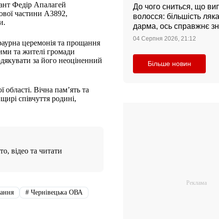
ант Федір Апалагей
До чого сниться, що ви
кової частини А3892,
волосся: більшість ляк
и.
дарма, ось справжнє з
04 Серпня 2026, 21:12
траурна церемонія та прощання
тими та жителі громади
одякувати за його неоціненний
Більше новин
 області. Вічна пам’ять та
щирі співчуття родині,
о, відео та читати
ання
#
Чернівецька ОВА