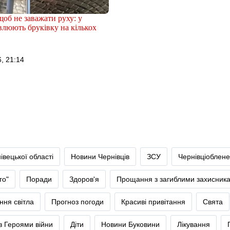
щоб не заважати руху: у
влюють бруківку на кількох
, 21:14
івецької області
Новини Чернівців
ЗСУ
Чернівціоблене
го"
Поради
Здоров'я
Прощання з загиблими захисник
ння світла
Прогноз погоди
Красиві привітання
Свята
 Героями війни
Діти
Новини Буковини
Лікування