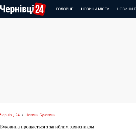
Перейти
до
ГОЛОВНЕ
НОВИНИ МІСТА
НОВИНИ 
вмісту
Чернівці 24
/
Новини Буковини
Буковина прощається з загиблим захисником