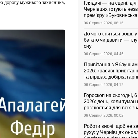
ню дорогу мужнього захисника,
Глядачі — на сцені, дія 
Чернівцях готують нез
прем’єру «Буковинськ
06 Серпня 2026, 08:16
До чого сняться воші: у
багато чи давити — тл
сну
06 Серпня 2026, 04:45
Привітання з Яблучни
2026: красиві привітанн
та віршах, добірка гар
листівок українською
06 Серпня 2026, 04:12
Гороскоп на сьогодні, 
2026: день, коли туман
розсіюється для всіх зн
06 Серпня 2026, 00:02
Роботи вночі, щоб не з
руху: у Чернівцях оно