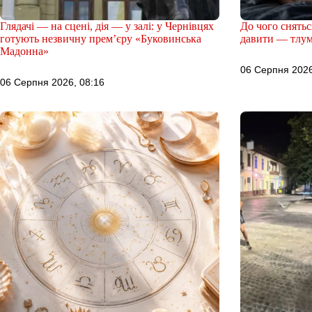
Глядачі — на сцені, дія — у залі: у Чернівцях
До чого сняться
готують незвичну прем’єру «Буковинська
давити — тлум
Мадонна»
06 Серпня 2026
06 Серпня 2026, 08:16