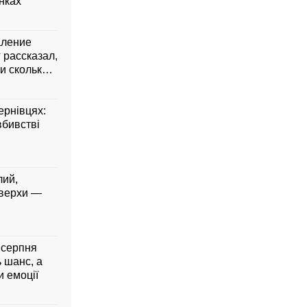
янках
аление
 рассказал,
и сколько
ернівцях:
вбивстві
лий,
 верхи —
5 серпня
ь шанс, а
 емоції