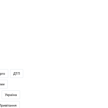
рго
ДТП
ами
Україна
Привітання