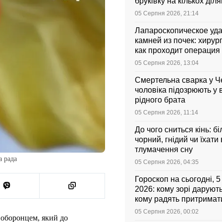
бруківку на кількох діл
05 Серпня 2026, 21:14
Лапароскопическое уд
камней из почек: хирург
как проходит операция 
она стоит
05 Серпня 2026, 13:04
Смертельна сварка у Ч
чоловіка підозрюють у 
рідного брата
05 Серпня 2026, 11:14
До чого сниться кінь: бі
чорний, гнідий чи їхати
тлумачення сну
а рада
05 Серпня 2026, 04:35
Гороскоп на сьогодні, 
2026: кому зорі даруют
кому радять притримати
05 Серпня 2026, 00:02
 оборонцем, який до