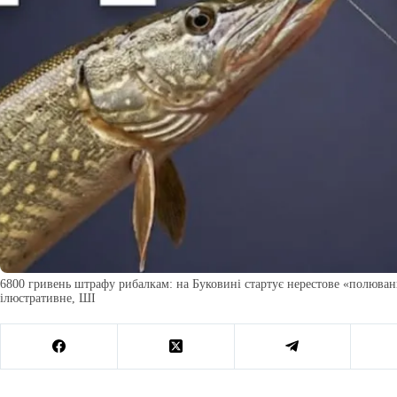
6800 гривень штрафу рибалкам: на Буковині стартує нерестове «полюван
ілюстративне, ШІ