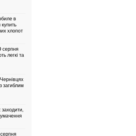
обиле в
 купить
них хлопот
 9 серпня
ть легкі та
 Чернівцях
з загиблим
: заходити,
лумачення
7 серпня