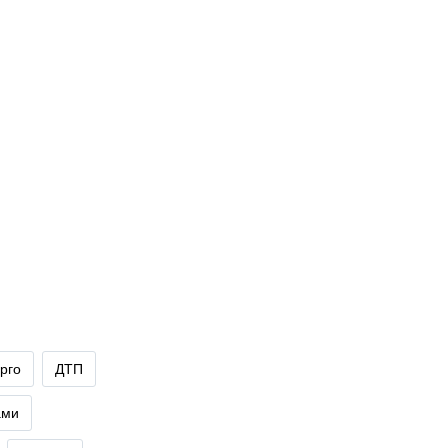
рго
ДТП
ами