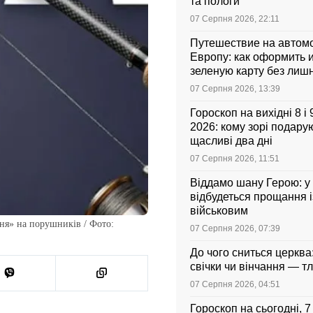
та пологи
07 Серпня 2026, 22:11
Путешествие на автом
Европу: как оформить и
зеленую карту без лиш
07 Серпня 2026, 13:39
Гороскоп на вихідні 8 і
2026: кому зорі подарую
щасливі два дні
07 Серпня 2026, 11:51
Віддамо шану Герою: у
відбудеться прощання і
військовим
ня» на порушників / Фото:
07 Серпня 2026, 07:39
До чого сниться церква
свічки чи вінчання — т
07 Серпня 2026, 04:51
Гороскоп на сьогодні, 