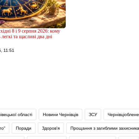
хідні 8 і 9 серпня 2026: кому
 легкі та щасливі два дні
, 11:51
івецької області
Новини Чернівців
ЗСУ
Чернівціоблене
го"
Поради
Здоров'я
Прощання з загиблими захисник