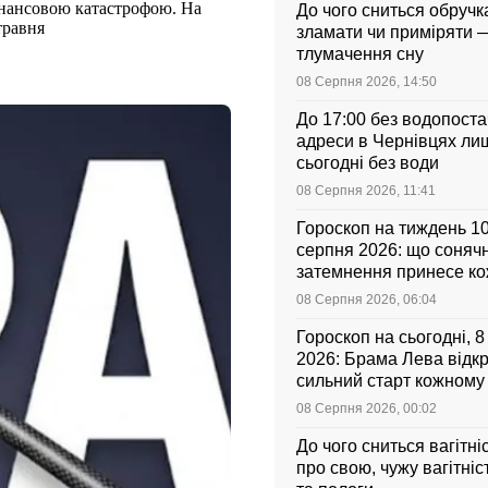
фінансовою катастрофою. На
До чого сниться обручка
травня
зламати чи приміряти 
тлумачення сну
08 Серпня 2026, 14:50
До 17:00 без водопоста
адреси в Чернівцях ли
сьогодні без води
08 Серпня 2026, 11:41
Гороскоп на тиждень 1
серпня 2026: що соняч
затемнення принесе к
знаку зодіаку
08 Серпня 2026, 06:04
Гороскоп на сьогодні, 
2026: Брама Лева відк
сильний старт кожному
зодіаку
08 Серпня 2026, 00:02
До чого сниться вагітні
про свою, чужу вагітніс