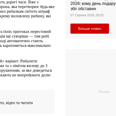
ть дорогі часи. Вже з
2026: кому день подар
орона, яка перетворює будь-яке
збіг обставин
вил рибалкам світить штраф
07 Серпня 2026, 00:02
окрему виловлену рибину, які
Більше новин
а їхніх притоках нерестовий
ація ще суворіша — там рибі
 воді автоматично стають
дь каратиметься максимально
й» варіант. Рибалити
и та з лімітом вилову до 3
порушенням, за яке доведеться
икають не випробувати долю
о, відео та читати