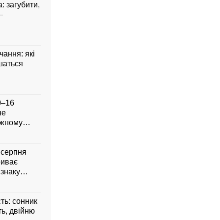
: загубити,
—
чання: які
шаться
0–16
не
ожному
8 серпня
риває
 знаку
сть: сонник
ть, двійню