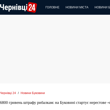
Перейти
до
ГОЛОВНЕ
НОВИНИ МІСТА
НОВИНИ 
вмісту
Чернівці 24
/
Новини Буковини
6800 гривень штрафу рибалкам: на Буковині стартує нерестове