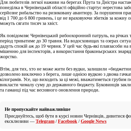
Для любителів легкої наживи на берегах Прута та Дністра настаю
понеділка в Чернівецькій області офіційно стартує нерестова заб
серйозне рибальство на ризиковану авантюру. За порушення пра
від 1 700 до 6 800 гривень, і це не враховуючи збитків за кожну 
можуть сягати тисяч за хвіст.
Як повідомляє Чернівецький рибоохоронний патруль, на річках т
період триватиме до 30 травня. На водосховищах та озерах ситу
дадуть спокій аж до 19 червня. У цей час будь-які плавзасоби на
мішенню для інспекторів, а використання браконьєрських знаря
жорстко.
Втім, для тих, хто не може жити без вудки, залишили «бюджетни
дозволено виключно з берега, лише однією вудкою з двома гачкам
кілограмів. Усе, що виходить за ці межі, вважатиметься грубим 
викласти чималу суму до державного бюджету. Буковинців закл
та гаманці під час весняного оновлення природи.
Не пропускайте найважливіше
Приєднуйтесь, щоб бути в курсі новин Чернівців, дивитися фот
ексклюзиви —
Telegram
/
Facebook
/
Google News