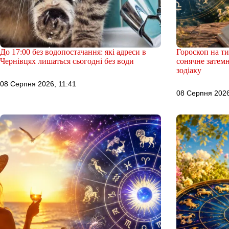
До 17:00 без водопостачання: які адреси в
Гороскоп на т
Чернівцях лишаться сьогодні без води
сонячне затем
зодіаку
08 Серпня 2026, 11:41
08 Серпня 2026